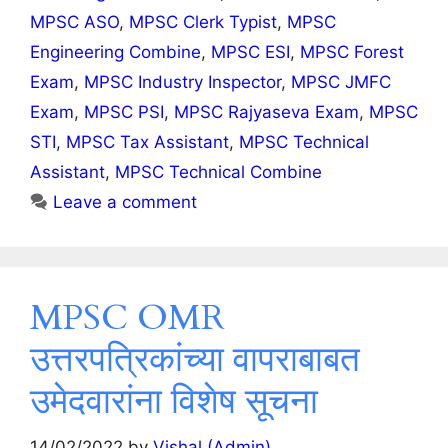
MPSC ASO
,
MPSC Clerk Typist
,
MPSC
Engineering Combine
,
MPSC ESI
,
MPSC Forest
Exam
,
MPSC Industry Inspector
,
MPSC JMFC
Exam
,
MPSC PSI
,
MPSC Rajyaseva Exam
,
MPSC
STI
,
MPSC Tax Assistant
,
MPSC Technical
Assistant
,
MPSC Technical Combine
Leave a comment
MPSC OMR
उत्तरपत्रिकांच्या वापराबाबत
उमेदवारांना विशेष सूचना
14/02/2022
by
Vishal (Admin)