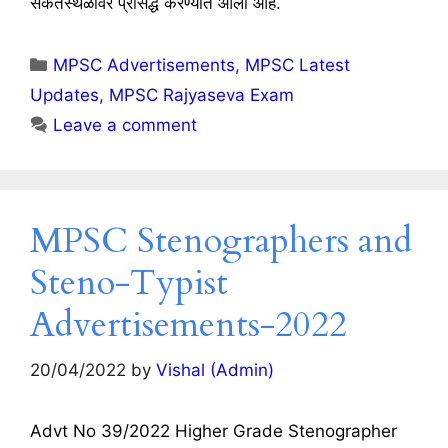
संकेतस्थळावर प्रसिद्ध करण्यात आली आहे.
Categories
MPSC Advertisements
,
MPSC Latest
Updates
,
MPSC Rajyaseva Exam
Leave a comment
MPSC Stenographers and
Steno-Typist
Advertisements-2022
20/04/2022
by
Vishal (Admin)
Advt No 39/2022 Higher Grade Stenographer