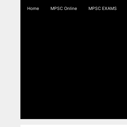
Skip
Home
MPSC Online
MPSC EXAMS
to
content