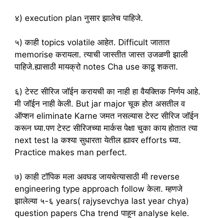
४) execution plan नुसार झालेच पाहिजे.
५) काही topics volatile आहेत. Difficult जातात
memorise करायला. त्याची जास्तीत जास्त उजळणी झाली
पाहिजे.ह्यासाठी मायक्रो notes Cha use काढू शकता.
६) टेस्ट सीरिज जॉईन करायची का नाही हा वैयक्तिक निर्णय आहे.
मी जॉईन नाही केली. But jar major चूक होत असतील व
ऑप्शन eliminate Karne जमत नसल्यास टेस्ट सीरिज जॉईन
करून घ्या.पण टेस्ट सीरिजच्या मार्कस पेक्षा चुका काय होतात त्या
next test la कश्या सुधारता येतील ह्यावर efforts घ्या.
Practice makes man perfect.
७) काही टॉपिक मला अवघड जायचेत्यासाठी मी reverse
engineering type approach follow केला. म्हणजे
झालेल्या ५-६ years( rajysevchya last year chya)
question papers Cha trend पाहून analyse kele.