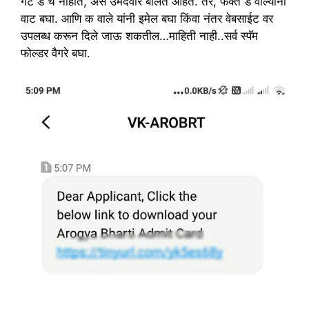
गट ड चे नाहीत, असे उमेदवार बोलत आहेत. तर, फक्त ड वाल्यांनी
वाट बघा. आणि क वाले यांनी इमेल बघा किंवा नंतर वेबसाईट वर
उपलब्ध करून दिले जाऊ शकतील…माहिती नाही..सर्व स्पॅम
फोल्डर वैगरे बघा.